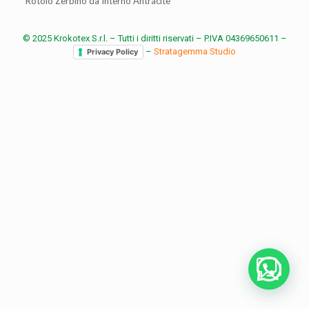
Rotolo Zerbino da Interno Antracite
© 2025 Krokotex S.r.l. – Tutti i diritti riservati – P.IVA 04369650611 –
–
Stratagemma Studio
Privacy Policy