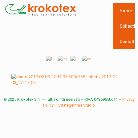
Home
Collecti
Contatti
© 2025 Krokotex S.r.l. – Tutti i diritti riservati – P.IVA 04369650611 –
Privacy
Policy
–
Stratagemma Studio