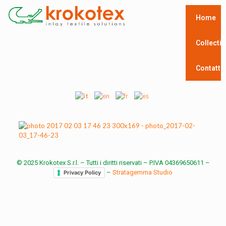
Home
Collecti
Contatti
© 2025 Krokotex S.r.l. – Tutti i diritti riservati – P.IVA 04369650611 –
–
Stratagemma Studio
Privacy Policy