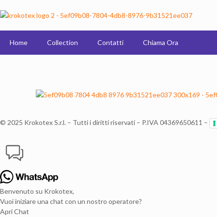
Home
Collection
Contatti
Chiama Ora
© 2025 Krokotex S.r.l. – Tutti i diritti riservati – P.IVA 04369650611 –
Benvenuto su Krokotex,
Vuoi iniziare una chat con un nostro operatore?
Apri Chat