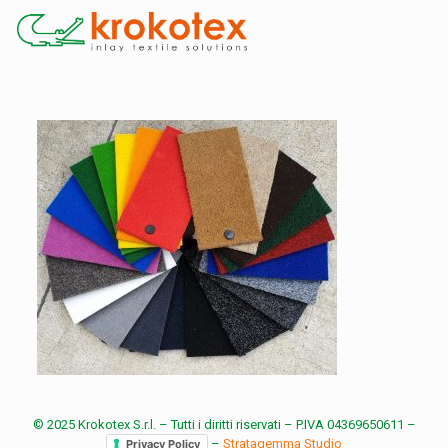
© 2025 Krokotex S.r.l. – Tutti i diritti riservati – P.IVA 04369650611 –
–
Stratagemma Studio
Privacy Policy