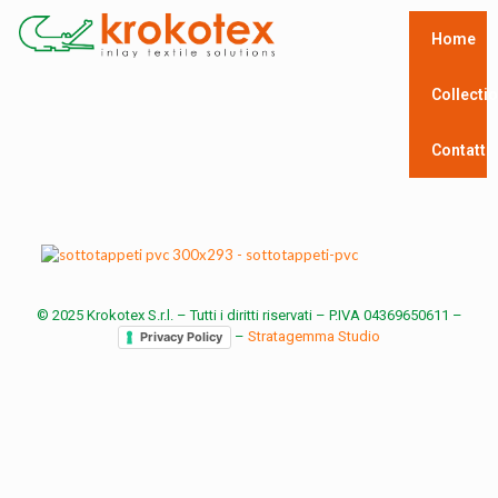
Home
Collecti
Contatti
© 2025 Krokotex S.r.l. – Tutti i diritti riservati – P.IVA 04369650611 –
–
Stratagemma Studio
Privacy Policy