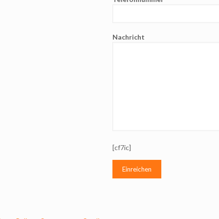
Nachricht
[cf7ic]